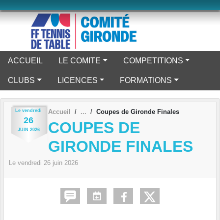
Panneau de gestion des cookies
ACCUEIL
LE COMITE
COMPETITIONS
CLUBS
LICENCES
FORMATIONS
Le
vendredi
Accueil
Coupes de Gironde Finales
26
COUPES DE
JUIN
2026
GIRONDE FINALES
Le
vendredi
26
juin
2026