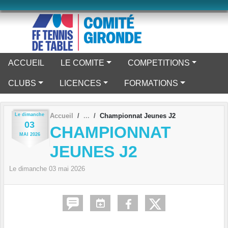
Panneau de gestion des cookies
ACCUEIL
LE COMITE
COMPETITIONS
CLUBS
LICENCES
FORMATIONS
Le
dimanche
Accueil
Championnat Jeunes J2
03
CHAMPIONNAT
MAI
2026
JEUNES J2
Le
dimanche
03
mai
2026