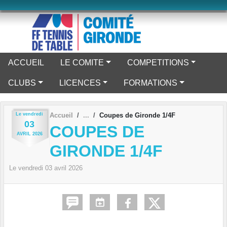
Panneau de gestion des cookies
ACCUEIL
LE COMITE
COMPETITIONS
CLUBS
LICENCES
FORMATIONS
Le
vendredi
Accueil
Coupes de Gironde 1/4F
03
COUPES DE
AVRIL
2026
GIRONDE 1/4F
Le
vendredi
03
avril
2026