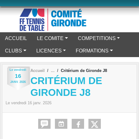
Panneau de gestion des cookies
ACCUEIL
LE COMITE
COMPETITIONS
CLUBS
LICENCES
FORMATIONS
Le
vendredi
Accueil
Critérium de Gironde J8
16
CRITÉRIUM DE
JANV.
2026
GIRONDE J8
Le
vendredi
16
janv.
2026