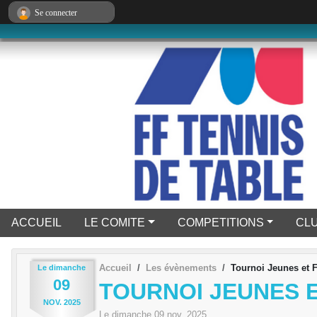
Panneau de gestion des cookies
Se connecter
ACCUEIL
LE COMITE
COMPETITIONS
CL
Accueil
Les évènements
Tournoi Jeunes et 
Le
dimanche
09
TOURNOI JEUNES E
NOV.
2025
Le
dimanche
09
nov.
2025