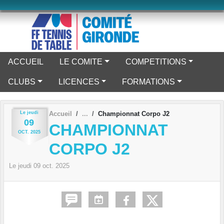
Panneau de gestion des cookies
ACCUEIL
LE COMITE
COMPETITIONS
CLUBS
LICENCES
FORMATIONS
Le
jeudi
Accueil
Championnat Corpo J2
09
CHAMPIONNAT
OCT.
2025
CORPO J2
Le
jeudi
09
oct.
2025