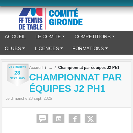
Panneau de gestion des cookies
ACCUEIL
LE COMITE
COMPETITIONS
CLUBS
LICENCES
FORMATIONS
Le
dimanche
Accueil
Championnat par équipes J2 Ph1
28
CHAMPIONNAT PAR
SEPT.
2025
ÉQUIPES J2 PH1
Le
dimanche
28
sept.
2025