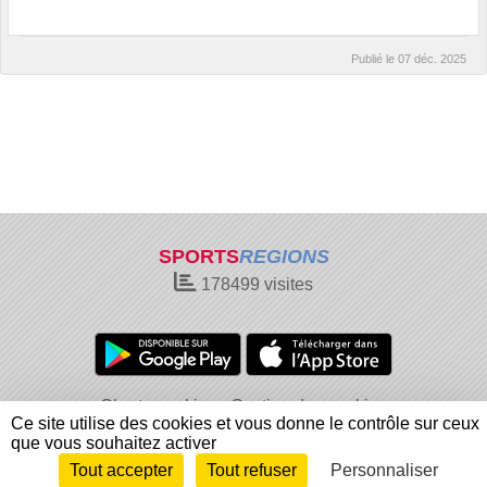
Publié le
07 déc. 2025
SPORTS
REGIONS
178499
visites
Charte cookies
Gestion des cookies
Ce site utilise des cookies et vous donne le contrôle sur ceux
Informations légales
Signaler un contenu inapproprié
que vous souhaitez activer
Tout accepter
Tout refuser
Personnaliser
Envie de participer ?
Connexion